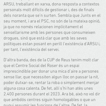
ARSU, treballant en xarxa, dona resposta a contextos
personals molt difícils de gestionar i, des de finals
dels noranta que se’n surten. Sembla que Junts en el
seu moment, i ara el PSC, no són de la mateixa opinió,
ja que no només relacionen implícitament el
sensellarisme amb les persones que consumeixen
drogues, sinó que està clar que amb les seves
polítiques estan posant en perill l’existència d’ARSU i,
per tant, l’existència del servei.
D’altra banda, des de la CUP de Reus tenim molt clar
que el Centre Social del Roser és un espai
imprescindible per donar una mica d’aire a persones
sense llar, que necessiten algun lloc on passar la nit,
poder dutxar-se, rentar la roba o simplement menjar
alguna cosa calenta. De fet, allí s’hi han atès unes
2.400 persones durant el 2023. Ara bé, això no vol dir
que ambdós centres siguin homologables o que un
pugui assumir les funcions de l’altre. De fet, la