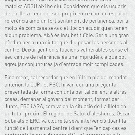
mateixa ARSU així ho diu. Consideren que els usuaris
de La Illeta tenen el seu propi centre com un espai de
referència amb un fort sentiment de pertinença, per a
molts és com casa seva o el lloc on acudir quan tenen
algun problema. Això és insubstituïble. Seria una gran
pèrdua per a una ciutat que diu posar les persones al
centre. Deixar gent en situacions vulnerables sense el
seu centre de referència és una imprudència que pot
agreujar conjuntures ja d’entrada molt complicades.
Finalment, cal recordar que en l’últim ple del mandat
anterior, la CUP i el PSC, hi van dur una pregunta
presentada de forma conjunta per tal de, entre altres
coses, demanar al govern del moment, format per
Junts, ERC i ARA, com veien la situació de La Illeta en
un futur pròxim. El regidor de Salut d’aleshores, Òscar
Subirats d’ERC, va cloure la seva intervenció lloant la
funció de l’esmentat centre i dient que “en cap cas es