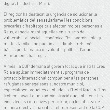
digne”, ha declarat Martí.
El regidor ha destacat la urgència de solucionar la
problemàtica del sensellarisme i les condicions
precàries d’habitatge que afecten moltes persones a
Reus, especialment aquelles en situació de
vulnerabilitat social i econòmica. “És inadmissible que
moltes famílies no puguin accedir als drets més
bàsics per la manca de voluntat política d’aquest
Ajuntament”, ha afegit.
A més, la CUP demana al govern local que insti la Creu
Roja a aplicar immediatament el programa de
protecció internacional complet per a les persones
refugiades senegaleses al nostre municipi,
especialment aquelles allotjades a l’Hotel Quality. “Ens
trobem davant d’una administració que, tot i tenir les
eines legals i directives per actuar, no les utilitza de
manera efectiva”, ha criticat el representant de la CUP.