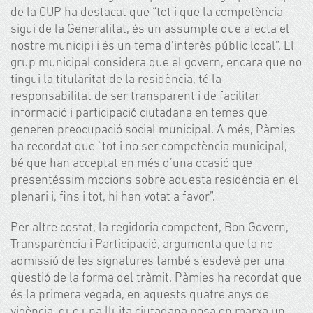
de la CUP ha destacat que “tot i que la competència
sigui de la Generalitat, és un assumpte que afecta el
nostre municipi i és un tema d’interès públic local”. El
grup municipal considera que el govern, encara que no
tingui la titularitat de la residència, té la
responsabilitat de ser transparent i de facilitar
informació i participació ciutadana en temes que
generen preocupació social municipal. A més, Pàmies
ha recordat que “tot i no ser competència municipal,
bé que han acceptat en més d’una ocasió que
presentéssim mocions sobre aquesta residència en el
plenari i, fins i tot, hi han votat a favor”.
Per altre costat, la regidoria competent, Bon Govern,
Transparència i Participació, argumenta que la no
admissió de les signatures també s’esdevé per una
qüestió de la forma del tràmit. Pàmies ha recordat que
és la primera vegada, en aquests quatre anys de
vigència, que una lluita ciutadana posa en marxa un