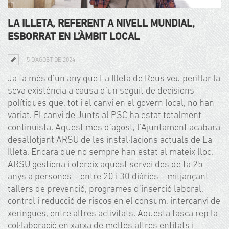
LA ILLETA, REFERENT A NIVELL MUNDIAL,
ESBORRAT EN L’ÀMBIT LOCAL
5 D'AGOST DE 2024
Ja fa més d’un any que La Illeta de Reus veu perillar la
seva existència a causa d’un seguit de decisions
polítiques que, tot i el canvi en el govern local, no han
variat. El canvi de Junts al PSC ha estat totalment
continuista. Aquest mes d’agost, l’Ajuntament acabarà
desallotjant ARSU de les instal·lacions actuals de La
Illeta. Encara que no sempre han estat al mateix lloc,
ARSU gestiona i ofereix aquest servei des de fa 25
anys a persones – entre 20 i 30 diàries – mitjançant
tallers de prevenció, programes d’inserció laboral,
control i reducció de riscos en el consum, intercanvi de
xeringues, entre altres activitats. Aquesta tasca rep la
col·laboració en xarxa de moltes altres entitats i