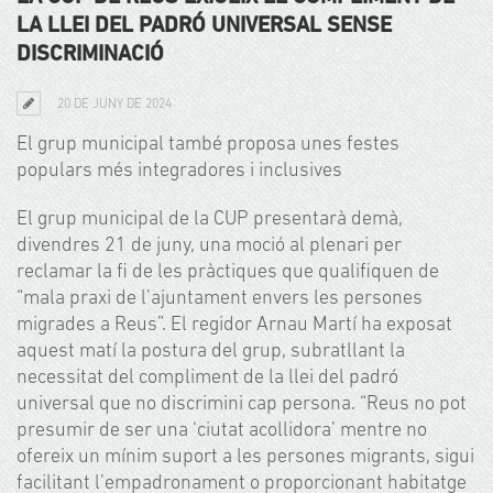
LA LLEI DEL PADRÓ UNIVERSAL SENSE
DISCRIMINACIÓ
20 DE JUNY DE 2024
El grup municipal també proposa unes festes
populars més integradores i inclusives
El grup municipal de la CUP presentarà demà,
divendres 21 de juny, una moció al plenari per
reclamar la fi de les pràctiques que qualifiquen de
“mala praxi de l’ajuntament envers les persones
migrades a Reus”. El regidor Arnau Martí ha exposat
aquest matí la postura del grup, subratllant la
necessitat del compliment de la llei del padró
universal que no discrimini cap persona. “Reus no pot
presumir de ser una ‘ciutat acollidora’ mentre no
ofereix un mínim suport a les persones migrants, sigui
facilitant l’empadronament o proporcionant habitatge