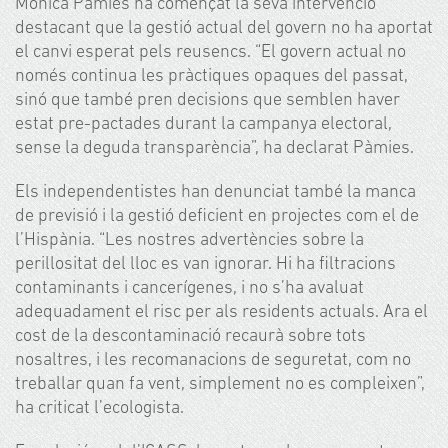
Mònica Pàmies ha començat la seva intervenció
destacant que la gestió actual del govern no ha aportat
el canvi esperat pels reusencs. “El govern actual no
només continua les pràctiques opaques del passat,
sinó que també pren decisions que semblen haver
estat pre-pactades durant la campanya electoral,
sense la deguda transparència”, ha declarat Pàmies.
Els independentistes han denunciat també la manca
de previsió i la gestió deficient en projectes com el de
l’Hispània. “Les nostres advertències sobre la
perillositat del lloc es van ignorar. Hi ha filtracions
contaminants i cancerígenes, i no s’ha avaluat
adequadament el risc per als residents actuals. Ara el
cost de la descontaminació recaurà sobre tots
nosaltres, i les recomanacions de seguretat, com no
treballar quan fa vent, simplement no es compleixen”,
ha criticat l’ecologista.