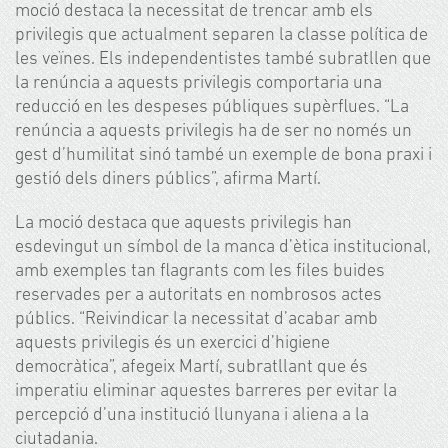
moció destaca la necessitat de trencar amb els
privilegis que actualment separen la classe política de
les veïnes. Els independentistes també subratllen que
la renúncia a aquests privilegis comportaria una
reducció en les despeses públiques supèrflues. “La
renúncia a aquests privilegis ha de ser no només un
gest d’humilitat sinó també un exemple de bona praxi i
gestió dels diners públics”, afirma Martí.
La moció destaca que aquests privilegis han
esdevingut un símbol de la manca d’ètica institucional,
amb exemples tan flagrants com les files buides
reservades per a autoritats en nombrosos actes
públics. “Reivindicar la necessitat d’acabar amb
aquests privilegis és un exercici d’higiene
democràtica”, afegeix Martí, subratllant que és
imperatiu eliminar aquestes barreres per evitar la
percepció d’una institució llunyana i aliena a la
ciutadania.