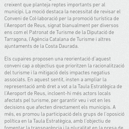
creixent que planteja reptes importants per al
municipi. La moció destaca la necessitat de revisar el
Conveni de Col·laboració per la promoció turística de
l’Aeroport de Reus, signat bianualment per diversos
ens com el Patronat de Turisme de la Diputació de
Tarragona, l’Agència Catalana de Turisme i altres
ajuntaments de la Costa Daurada.
Els cupaires proposen una reorientació d’aquest
conveni cap a objectius que prioritzen la racionalització
del turisme i la mitigació dels impactes negatius
associats. En aquest sentit, insten a ampliar la
representació amb dret a vot a la Taula Estratègica de
l’Aeroport de Reus, incloent-hi més actors locals
afectats pel turisme, per garantir veu i vot en les
decisions que afecten directament els municipis. A
més, es promou la participació dels grups de l’oposició
política en la Taula Estratègica, amb l’objectiu de
fomentar la transparència i la pluralitat en la presa de