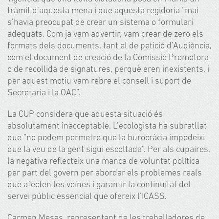
tràmit d’aquesta mena i que aquesta regidoria “mai
s’havia preocupat de crear un sistema o formulari
adequats. Com ja vam advertir, vam crear de zero els
formats dels documents, tant el de petició d’Audiència,
com el document de creació de la Comissió Promotora
o de recollida de signatures, perquè eren inexistents, i
per aquest motiu vam rebre el consell i suport de
Secretaria i la OAC”.
La CUP considera que aquesta situació és
absolutament inacceptable. L’ecologista ha subratllat
que “no podem permetre que la burocràcia impedeixi
que la veu de la gent sigui escoltada”. Per als cupaires,
la negativa reflecteix una manca de voluntat política
per part del govern per abordar els problemes reals
que afecten les veïnes i garantir la continuïtat del
servei públic essencial que ofereix l’ICASS.
Carmen Mesas, representant de les treballadores de