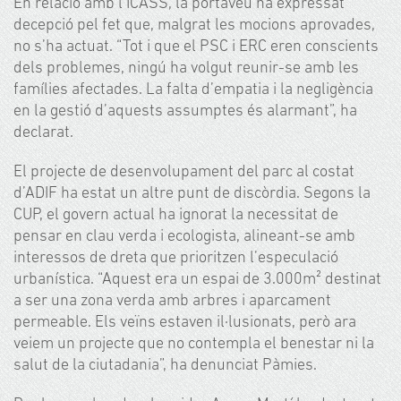
En relació amb l’ICASS, la portaveu ha expressat
decepció pel fet que, malgrat les mocions aprovades,
no s’ha actuat. “Tot i que el PSC i ERC eren conscients
dels problemes, ningú ha volgut reunir-se amb les
famílies afectades. La falta d’empatia i la negligència
en la gestió d’aquests assumptes és alarmant”, ha
declarat.
El projecte de desenvolupament del parc al costat
d’ADIF ha estat un altre punt de discòrdia. Segons la
CUP, el govern actual ha ignorat la necessitat de
pensar en clau verda i ecologista, alineant-se amb
interessos de dreta que prioritzen l’especulació
urbanística. “Aquest era un espai de 3.000m² destinat
a ser una zona verda amb arbres i aparcament
permeable. Els veïns estaven il·lusionats, però ara
veiem un projecte que no contempla el benestar ni la
salut de la ciutadania”, ha denunciat Pàmies.