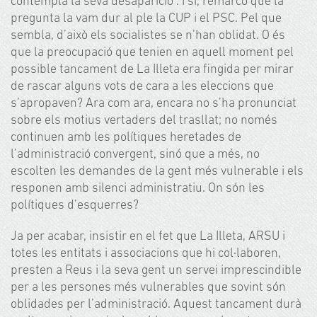
contempla la seva desaparició”. I sí, remarco que la
pregunta la vam dur al ple la CUP i el PSC. Pel que
sembla, d’això els socialistes se n’han oblidat. O és
que la preocupació que tenien en aquell moment pel
possible tancament de La Illeta era fingida per mirar
de rascar alguns vots de cara a les eleccions que
s’apropaven? Ara com ara, encara no s’ha pronunciat
sobre els motius vertaders del trasllat; no només
continuen amb les polítiques heretades de
l’administració convergent, sinó que a més, no
escolten les demandes de la gent més vulnerable i els
responen amb silenci administratiu. On són les
polítiques d’esquerres?
Ja per acabar, insistir en el fet que La Illeta, ARSU i
totes les entitats i associacions que hi col·laboren,
presten a Reus i la seva gent un servei imprescindible
per a les persones més vulnerables que sovint són
oblidades per l’administració. Aquest tancament durà