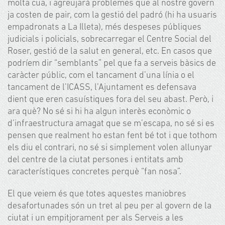
molta cua, i agreujarà problemes que al nostre govern
ja costen de pair, com la gestió del padró (hi ha usuaris
empadronats a La Illeta), més despeses públiques
judicials i policials, sobrecarregar el Centre Social del
Roser, gestió de la salut en general, etc. En casos que
podríem dir “semblants” pel que fa a serveis bàsics de
caràcter públic, com el tancament d’una línia o el
tancament de l’ICASS, l’Ajuntament es defensava
dient que eren casuístiques fora del seu abast. Però, i
ara què? No sé si hi ha algun interès econòmic o
d’infraestructura amagat que se m’escapa, no sé si es
pensen que realment ho estan fent bé tot i que tothom
els diu el contrari, no sé si simplement volen allunyar
del centre de la ciutat persones i entitats amb
característiques concretes perquè “fan nosa”.
El que veiem és que totes aquestes maniobres
desafortunades són un tret al peu per al govern de la
ciutat i un empitjorament per als Serveis a les