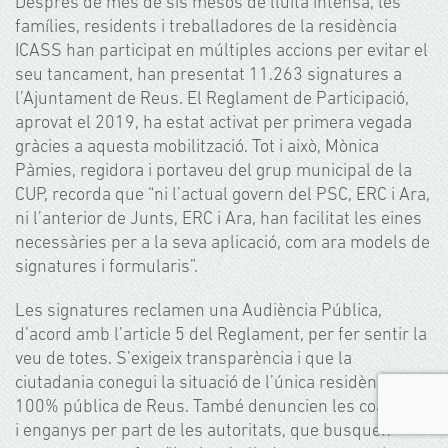
Després de més de sis mesos de lluita intensa, les
famílies, residents i treballadores de la residència
ICASS han participat en múltiples accions per evitar el
seu tancament, han presentat 11.263 signatures a
l’Ajuntament de Reus. El Reglament de Participació,
aprovat el 2019, ha estat activat per primera vegada
gràcies a aquesta mobilització. Tot i això, Mònica
Pàmies, regidora i portaveu del grup municipal de la
CUP, recorda que “ni l’actual govern del PSC, ERC i Ara,
ni l’anterior de Junts, ERC i Ara, han facilitat les eines
necessàries per a la seva aplicació, com ara models de
signatures i formularis”.
Les signatures reclamen una Audiència Pública,
d’acord amb l’article 5 del Reglament, per fer sentir la
veu de totes. S’exigeix transparència i que la
ciutadania conegui la situació de l’única residència
100% pública de Reus. També denuncien les coaccions
i enganys per part de les autoritats, que busquen