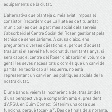
equipaments de la ciutat.
L’alternativa que planteja o, més aviat, imposa el
consistori (recordem que La Illeta és de titularitat
municipal) és que la part més social dels serveis
l’absorbeixi el Centre Social del Roser, gestionat pels
tècnics de sensellarisme. A causa d’això, ens
preguntem diverses qüestions; el perquè d’aquest
trasllat si el servei ha funcionat durant tants anys, si
serà capaç el centre del Roser d’absorbir el volum de
gent i les seves necessitats o com és que un canvi de
partits, en teoria cap a l’esquerra, no està
representant un canvi en les polítiques socials de la
nostra ciutat.
D’una banda, veiem la incoherència del trasllat des
d’una perspectiva que compartim amb el president
d’ARSU, en Quim Gómez: “Si tenim una cosa que
funciona, perquè tocar-la?”. Des de finals dels noranta,