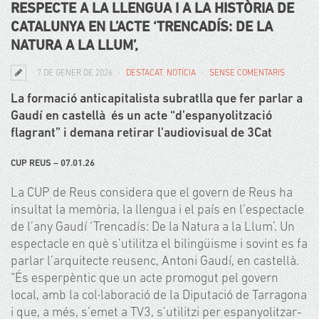
RESPECTE A LA LLENGUA I A LA HISTÒRIA DE
CATALUNYA EN L’ACTE ‘TRENCADÍS: DE LA
NATURA A LA LLUM’,
7 DE GENER DE 2026
DESTACAT
,
NOTÍCIA
SENSE COMENTARIS
La formació anticapitalista subratlla que fer parlar a
Gaudí en castellà és un acte “d’espanyolització
flagrant” i demana retirar l’audiovisual de 3Cat
CUP REUS – 07.01.26
La CUP de Reus considera que
el govern de Reus ha
insultat la memòria, la llengua i el país
en l’espectacle
de l’any Gaudí ‘Trencadís: De la Natura a la Llum’. Un
espectacle en què s’utilitza el bilingüisme i sovint es fa
parlar l’arquitecte reusenc, Antoni Gaudí, en castellà.
“És esperpèntic que un acte promogut pel govern
local, amb la col·laboració de la Diputació de Tarragona
i que, a més, s’emet a TV3,
s’utilitzi per espanyolitzar-