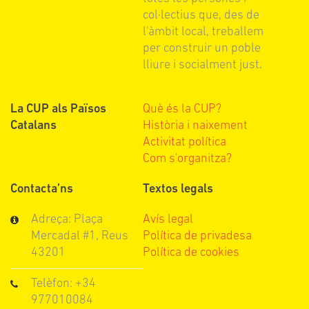
col·lectius que, des de
l'àmbit local, treballem
per construir un poble
lliure i socialment just.
La CUP als Països
Què és la CUP?
Catalans
Història i naixement
Activitat política
Com s'organitza?
Contacta’ns
Textos legals
Adreça: Plaça
Avís legal
Mercadal #1, Reus
Política de privadesa
43201
Política de cookies
Telèfon: +34
977010084