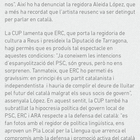
nos
”. Així ho ha denunciat la regidora Aleida López, que
a més ha recordat que l’artista reusenc va ser detingut
per parlar en català.
La CUP lamenta que ERC, que porta la regidoria de
cultura a Reus i presideix la Diputació de Tarragona,
hagi permès que es produís tal espectacle en
aquestes condicions: “Ja coneixem les intencions
d’espanyolització del PSC, són greus, però no ens
sorprenen.
Tanmateix, que ERC ho permeti és
gravíssim: en principi és un partit catalanista i
independentista i hauria de complir el deure de lluitar
pel futur del català malgrat els seus socis de govern
”,
assenyala López. En aquest sentit, la CUP també ha
subratllat la hipocresia política del govern local de
PSC, ERC i ARA respecte a la defensa del català: “es
fan fotos amb el regidor de política lingüística, ens
aproven un Pla Local per la Llengua que arrenca el
compromís amb la defensa i promoció activa del català