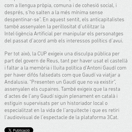
com a llengua pròpia, comuna i de cohesió social, i
després, s’ho salten a la més mínima sense
despentinar-se”. En aquest sentit, els anticapitalistes
també assenyalen
la perillositat d’utilitzar la
Intel·ligència Artificial per manipular els personatges
del passat d’acord amb els interessos polítics d’avui.
Per tot això, la CUP exigeix
una disculpa pública per
part del govern de Reus, tant per haver usat el castellà
i faltar a la memòria i lluita política d’Antoni Gaudí
com
per haver difós falsedats com que Gaudí va viatjar a
Andalusia. “Presenten un Gaudí que no va existir”,
assenyalen els cupaires. També
exigeix que la resta
d’actes de l’any Gaudí siguin plenament en català i
estiguin supervisats per un historiador local o
especialitzat en la vida de l’arquitecte i que es retiri
l’audiovisual de l’espectacle de la plataforma 3Cat
.