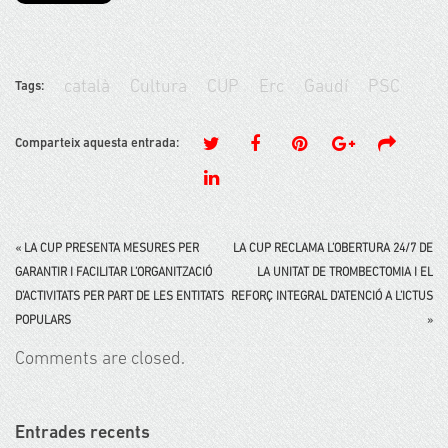
català
Cultura
CUP
Erc
Gaudí
PSC
Tags:
Comparteix aquesta entrada:
«
LA CUP PRESENTA MESURES PER
LA CUP RECLAMA L’OBERTURA 24/7 DE
GARANTIR I FACILITAR L’ORGANITZACIÓ
LA UNITAT DE TROMBECTOMIA I EL
D’ACTIVITATS PER PART DE LES ENTITATS
REFORÇ INTEGRAL D’ATENCIÓ A L’ICTUS
POPULARS
»
Comments are closed.
Entrades recents