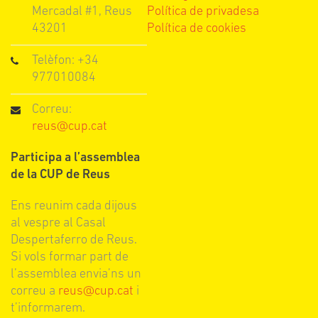
Mercadal #1, Reus
Política de privadesa
43201
Política de cookies
Telèfon: +34
977010084
Correu:
reus@cup.cat
Participa a l’assemblea
de la CUP de Reus
Ens reunim cada dijous
al vespre al Casal
Despertaferro de Reus.
Si vols formar part de
l’assemblea envia’ns un
correu a
reus@cup.cat
i
t’informarem.