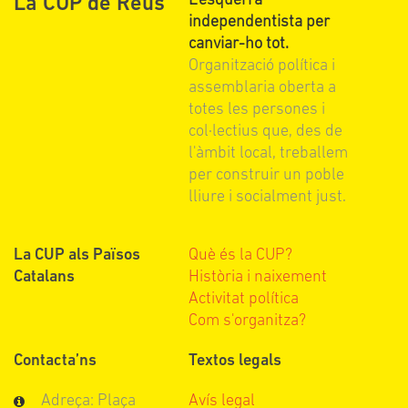
L'esquerra
La CUP de Reus
independentista per
canviar-ho tot.
Organització política i
assemblaria oberta a
totes les persones i
col·lectius que, des de
l'àmbit local, treballem
per construir un poble
lliure i socialment just.
La CUP als Països
Què és la CUP?
Catalans
Història i naixement
Activitat política
Com s'organitza?
Contacta’ns
Textos legals
Adreça: Plaça
Avís legal