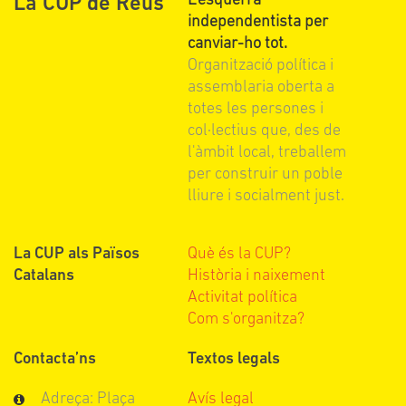
L'esquerra
La CUP de Reus
independentista per
canviar-ho tot.
Organització política i
assemblaria oberta a
totes les persones i
col·lectius que, des de
l'àmbit local, treballem
per construir un poble
lliure i socialment just.
La CUP als Països
Què és la CUP?
Catalans
Història i naixement
Activitat política
Com s'organitza?
Contacta’ns
Textos legals
Adreça: Plaça
Avís legal