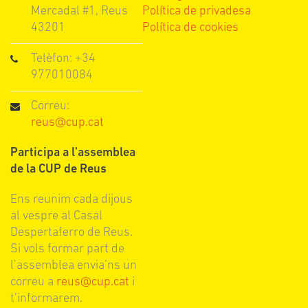
Mercadal #1, Reus
Política de privadesa
43201
Política de cookies
Telèfon: +34
977010084
Correu:
reus@cup.cat
Participa a l’assemblea
de la CUP de Reus
Ens reunim cada dijous
al vespre al Casal
Despertaferro de Reus.
Si vols formar part de
l’assemblea envia’ns un
correu a
reus@cup.cat
i
t’informarem.