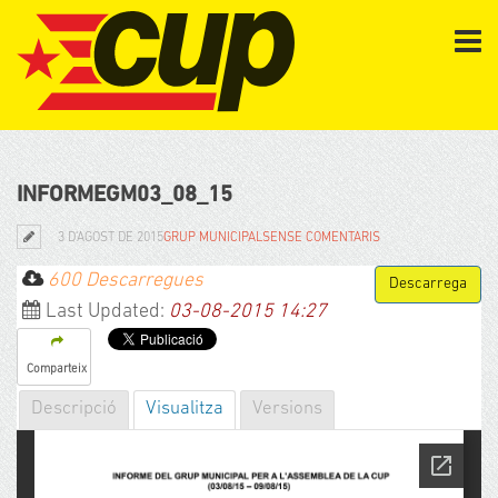
INFORMEGM03_08_15
3 D'AGOST DE 2015
GRUP MUNICIPAL
SENSE COMENTARIS
600 Descarregues
Last Updated:
03-08-2015 14:27
Comparteix
Descripció
Visualitza
Versions