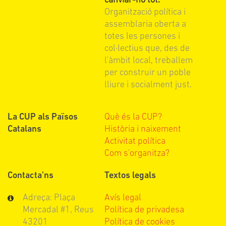
canviar-ho tot.
Organització política i
assemblaria oberta a
totes les persones i
col·lectius que, des de
l'àmbit local, treballem
per construir un poble
lliure i socialment just.
La CUP als Països
Què és la CUP?
Catalans
Història i naixement
Activitat política
Com s'organitza?
Contacta’ns
Textos legals
Adreça: Plaça
Avís legal
Mercadal #1, Reus
Política de privadesa
43201
Política de cookies