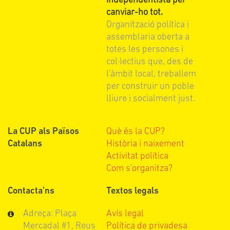
independentista per
canviar-ho tot.
Organització política i
assemblaria oberta a
totes les persones i
col·lectius que, des de
l'àmbit local, treballem
per construir un poble
lliure i socialment just.
La CUP als Països
Què és la CUP?
Catalans
Història i naixement
Activitat política
Com s'organitza?
Contacta’ns
Textos legals
Adreça: Plaça
Avís legal
Mercadal #1, Reus
Política de privadesa