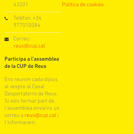
43201
Política de cookies
Telèfon: +34
977010084
Correu:
reus@cup.cat
Participa a l’assemblea
de la CUP de Reus
Ens reunim cada dijous
al vespre al Casal
Despertaferro de Reus.
Si vols formar part de
l’assemblea envia’ns un
correu a
reus@cup.cat
i
t’informarem.