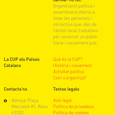
canviar-ho tot.
Organització política i
assemblaria oberta a
totes les persones i
col·lectius que, des de
l'àmbit local, treballem
per construir un poble
lliure i socialment just.
La CUP als Països
Què és la CUP?
Catalans
Història i naixement
Activitat política
Com s'organitza?
Contacta’ns
Textos legals
Adreça: Plaça
Avís legal
Mercadal #1, Reus
Política de privadesa
43201
Política de cookies