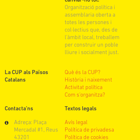
canviar-ho tot.
Organització política i
assemblaria oberta a
totes les persones i
col·lectius que, des de
l'àmbit local, treballem
per construir un poble
lliure i socialment just.
La CUP als Països
Què és la CUP?
Catalans
Història i naixement
Activitat política
Com s'organitza?
Contacta’ns
Textos legals
Adreça: Plaça
Avís legal
Mercadal #1, Reus
Política de privadesa
43201
Política de cookies