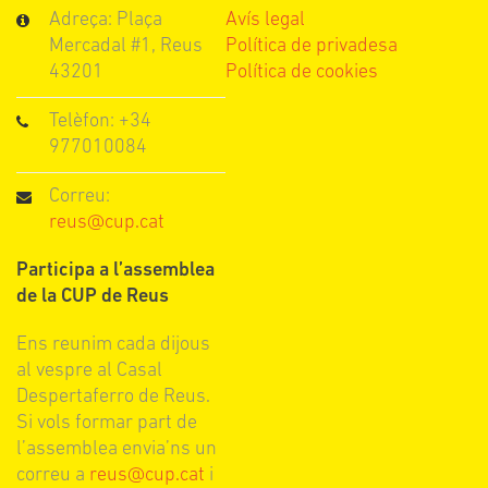
Adreça: Plaça
Avís legal
Mercadal #1, Reus
Política de privadesa
43201
Política de cookies
Telèfon: +34
977010084
Correu:
reus@cup.cat
Participa a l’assemblea
de la CUP de Reus
Ens reunim cada dijous
al vespre al Casal
Despertaferro de Reus.
Si vols formar part de
l’assemblea envia’ns un
correu a
reus@cup.cat
i