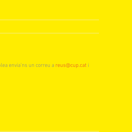
blea envia’ns un correu a
reus@cup.cat
i