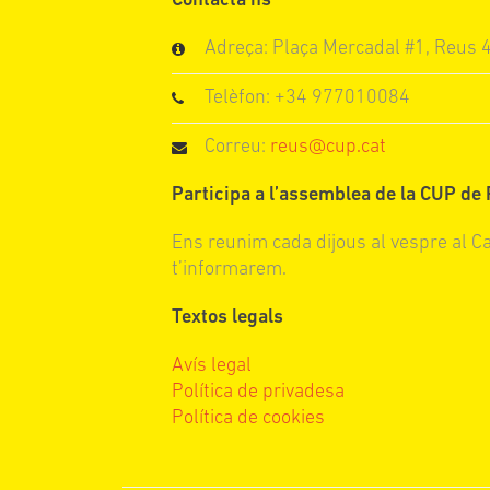
Contacta’ns
Adreça: Plaça Mercadal #1, Reus
Telèfon: +34 977010084
Correu:
reus@cup.cat
Participa a l’assemblea de la CUP de
Ens reunim cada dijous al vespre al C
t’informarem.
Textos legals
Avís legal
Política de privadesa
Política de cookies