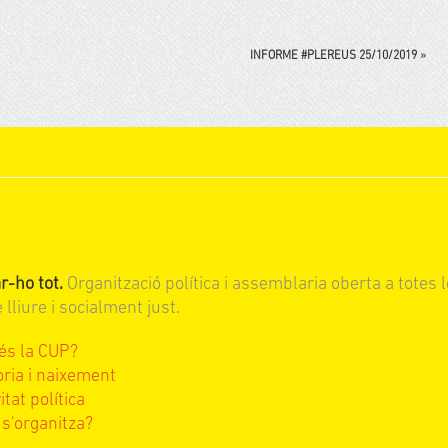
INFORME #PLEREUS 25/10/2019
»
r-ho tot.
Organització política i assemblaria oberta a totes l
lliure i socialment just.
és la CUP?
òria i naixement
itat política
s'organitza?