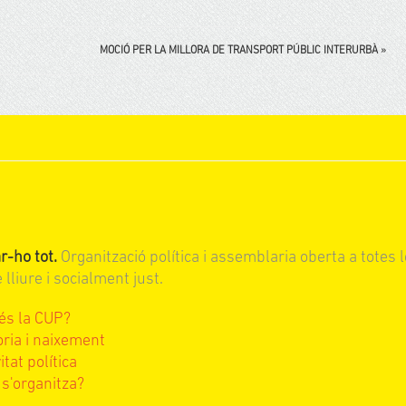
MOCIÓ PER LA MILLORA DE TRANSPORT PÚBLIC INTERURBÀ
»
r-ho tot.
Organització política i assemblaria oberta a totes l
lliure i socialment just.
és la CUP?
òria i naixement
itat política
s'organitza?