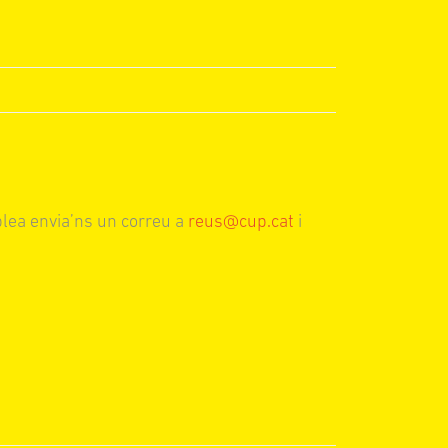
blea envia’ns un correu a
reus@cup.cat
i