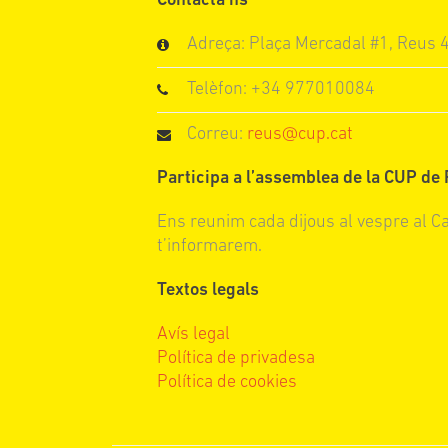
Contacta’ns
Adreça: Plaça Mercadal #1, Reus
Telèfon: +34 977010084
Correu:
reus@cup.cat
Participa a l’assemblea de la CUP de
Ens reunim cada dijous al vespre al C
t’informarem.
Textos legals
Avís legal
Política de privadesa
Política de cookies