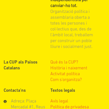
independentista per
canviar-ho tot.
Organització política i
assemblaria oberta a
totes les persones i
col·lectius que, des de
l'àmbit local, treballem
per construir un poble
lliure i socialment just.
La CUP als Països
Què és la CUP?
Catalans
Història i naixement
Activitat política
Com s'organitza?
Contacta’ns
Textos legals
Adreça: Plaça
Avís legal
Mercadal #1, Reus
Política de privadesa