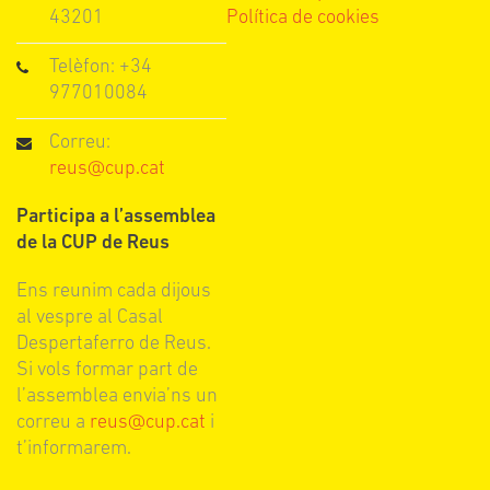
43201
Política de cookies
Telèfon: +34
977010084
Correu:
reus@cup.cat
Participa a l’assemblea
de la CUP de Reus
Ens reunim cada dijous
al vespre al Casal
Despertaferro de Reus.
Si vols formar part de
l’assemblea envia’ns un
correu a
reus@cup.cat
i
t’informarem.